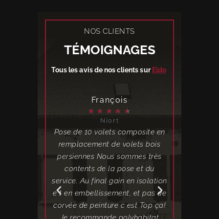
NOS CLIENTS
TÉMOIGNAGES
Tous les avis de nos clients sur
Eldo
l
François
Ch
★
★
★
★
★
★
★
★
Niort
Lis
 à une foire,
Pose de 10 volets composite en
J'ai eu l'oc
e je les ai
remplacement de volets bois
Polyhabitat 
llé des volets
persiennes Nous sommes très
installé des
ite. C'est le
contents de la pose et du
composite. 
'attendais, je
service. Au final gain en isolation
était très 
ent.
e t en embellissement, et pas de
dérou
corvée de peinture c est Top ça!
satisfaisan
Je recommande polyhabitat
étaient t