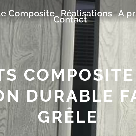
Le Composite
Réalisations
A p
Contact
TS COMPOSITE 
ON DURABLE FA
GRÊLE