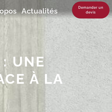
Demander un
ropos
Actualités
devis
: UNE
CE À LA