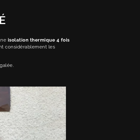
É
 une
isolation thermique 4 fois
ant considérablement les
galée.