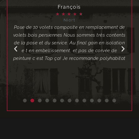
François
★
★
★
★
★
Niort
 que
Pose de 10 volets composite en remplacement de
J
ants
volets bois persiennes Nous sommes très contents
I
dais,
de la pose et du service. Au final gain en isolation
com
e t en embellissement, et pas de corvée de
to
peinture c est Top ça! Je recommande polyhabitat