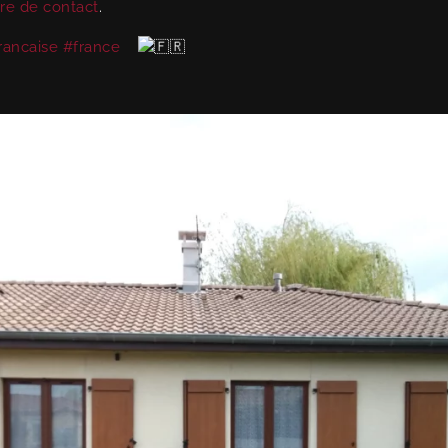
re de contact
.
rancaise
#france