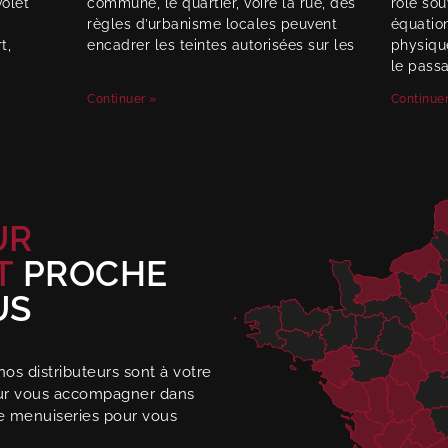
volet
commune, le quartier, voire la rue, des
rôle so
règles d’urbanisme locales peuvent
équation
t,
encadrer les teintes autorisées sur les
physiqu
le passa
Continuer »
Continuer
UR
T
PROCHE
US
 nos distributeurs sont à votre
our vous accompagner dans
e menuiseries pour vous