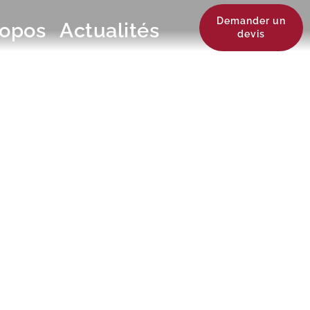
Demander un
ropos
Actualités
devis
N ! JOLI
 DANS LE