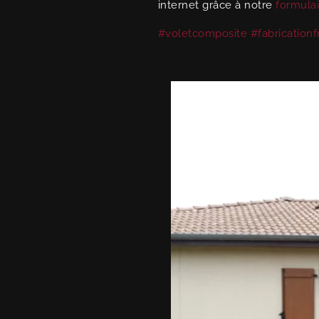
internet grâce à notre
formulai
#voletcomposite
#fabricationf