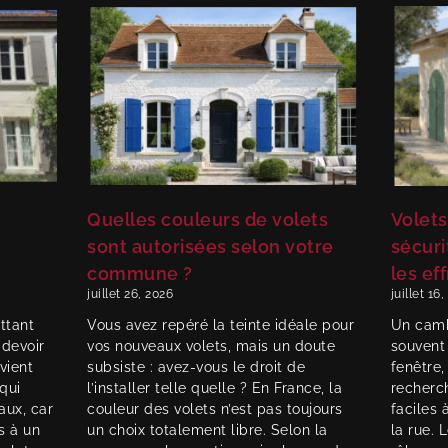
Quelles couleurs de volets
Volets
sont autorisées selon votre
sécuri
commune ?
les ef
juillet 26, 2026
juillet 16
ttant
Vous avez repéré la teinte idéale pour
Un camb
 devoir
vos nouveaux volets, mais un doute
souvent
vient
subsiste : avez-vous le droit de
fenêtre,
qui
l’installer telle quelle ? En France, la
recherc
aux, car
couleur des volets n’est pas toujours
faciles 
s à un
un choix totalement libre. Selon la
la rue. 