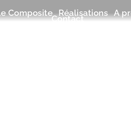
Le Composite
Réalisations
A p
Contact
SANS ENTRETIE
DE RÉNOVATION
71