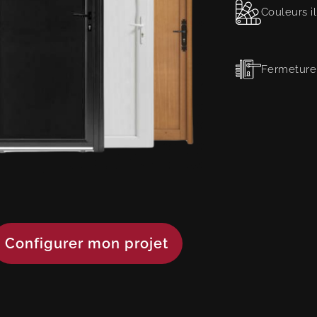
Couleurs il
Fermeture
Configurer mon projet