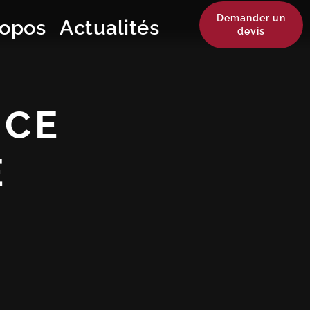
Demander un
ropos
Actualités
devis
ICE
E