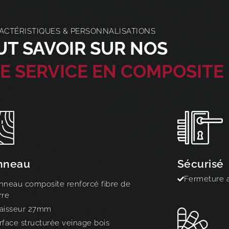
ACTÉRISTIQUES & PERSONNALISATIONS
UT SAVOIR SUR NOS
E SERVICE EN COMPOSITE
nneau
Sécurisé
Fermeture a
nneau composite renforcé fibre de
rre
aisseur 27mm
rface structurée veinage bois