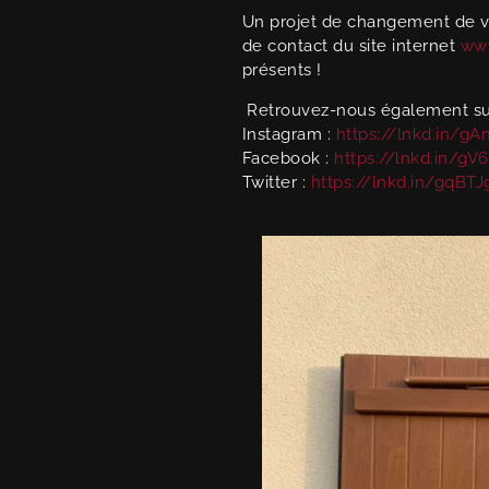
Un projet de changement de vo
de contact du site internet
www
présents !
Retrouvez-nous également sur
Instagram :
https://lnkd.in/g
Facebook :
https://lnkd.in/gV
Twitter :
https://lnkd.in/gqBT