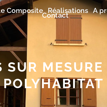
Le Composite
Réalisations
A p
Contact
 SUR MESURE
POLYHABITAT