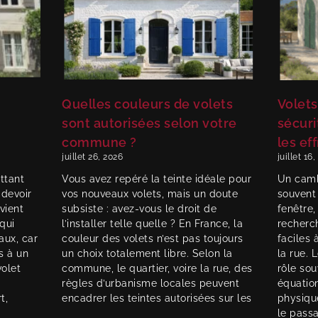
Quelles couleurs de volets
Volets
sont autorisées selon votre
sécuri
commune ?
les ef
juillet 26, 2026
juillet 16
ttant
Vous avez repéré la teinte idéale pour
Un camb
 devoir
vos nouveaux volets, mais un doute
souvent
vient
subsiste : avez-vous le droit de
fenêtre,
qui
l’installer telle quelle ? En France, la
recherc
aux, car
couleur des volets n’est pas toujours
faciles 
s à un
un choix totalement libre. Selon la
la rue. 
volet
commune, le quartier, voire la rue, des
rôle so
règles d’urbanisme locales peuvent
équation
t,
encadrer les teintes autorisées sur les
physiqu
le passa