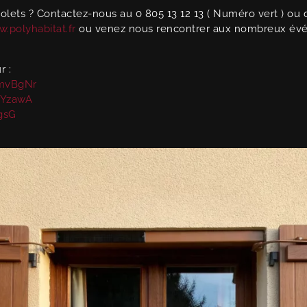
lets ? Contactez-nous au 0 805 13 12 13 ( Numéro vert ) ou d
.polyhabitat.fr
ou venez nous rencontrer aux nombreux év
 :
AmvBgNr
6YzawA
JgsG