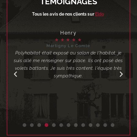
TÉMOIGNAGES
Tous les avis de nos clients sur
Eldo
Henry
★
★
★
★
★
Martigny Le Comte
ia
Polyhabitat était exposé au salon de l'habitat, je
Po
en
suis allé me renseigner sur place. Ils ont posé des
in
ace,
volets battants. Je suis très content, l'équipe très
es
sympathique.