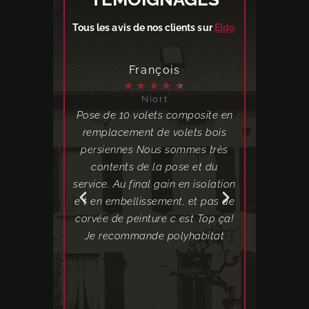
Tous les avis de nos clients sur
Eldo
l
François
Ch
★
★
★
★
★
★
★
★
Niort
Lis
 à une foire,
Pose de 10 volets composite en
J'ai eu l'oc
e je les ai
remplacement de volets bois
Polyhabitat 
llé des volets
persiennes Nous sommes très
installé des
ite. C'est le
contents de la pose et du
composite. 
'attendais, je
service. Au final gain en isolation
était très 
ent.
e t en embellissement, et pas de
dérou
corvée de peinture c est Top ça!
satisfaisan
Je recommande polyhabitat
étaient t