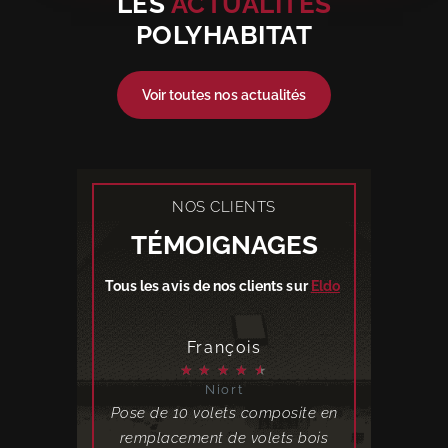
LES
ACTUALITÉS
POLYHABITAT
Voir toutes nos actualités
NOS CLIENTS
TÉMOIGNAGES
Tous les avis de nos clients sur
Eldo
l
François
Ch
★
★
★
★
★
★
★
★
Niort
Lis
 à une foire,
Pose de 10 volets composite en
J'ai eu l'oc
e je les ai
remplacement de volets bois
Polyhabitat 