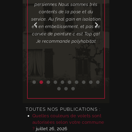
llé des volets
persiennes Nous sommes très
installé des
ite. C'est le
contents de la pose et du
composite. 
'attendais, je
service. Au final gain en isolation
était très 
ent.
e t en embellissement, et pas de
dérou
corvée de peinture c est Top ça!
satisfaisan
Je recommande polyhabitat
étaient t
TOUTES NOS PUBLICATIONS :
Quelles couleurs de volets sont
autorisées selon votre commune
?
juillet 26, 2026