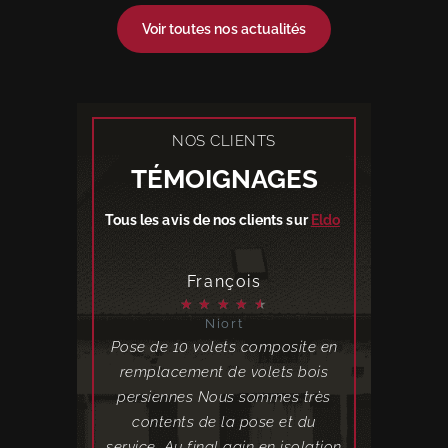
Voir toutes nos actualités
NOS CLIENTS
TÉMOIGNAGES
Tous les avis de nos clients sur
Eldo
l
François
Ch
★
★
★
★
★
★
★
★
Niort
Lis
 à une foire,
Pose de 10 volets composite en
J'ai eu l'oc
e je les ai
remplacement de volets bois
Polyhabitat 
llé des volets
persiennes Nous sommes très
installé des
ite. C'est le
contents de la pose et du
composite. 
'attendais, je
service. Au final gain en isolation
était très 