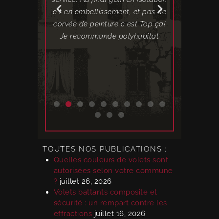
ent.
e t en embellissement, et pas de
dérou
corvée de peinture c est Top ça!
satisfaisan
Je recommande polyhabitat
étaient t
TOUTES NOS PUBLICATIONS :
Quelles couleurs de volets sont
autorisées selon votre commune
?
juillet 26, 2026
Volets battants composite et
sécurité : un rempart contre les
effractions
juillet 16, 2026