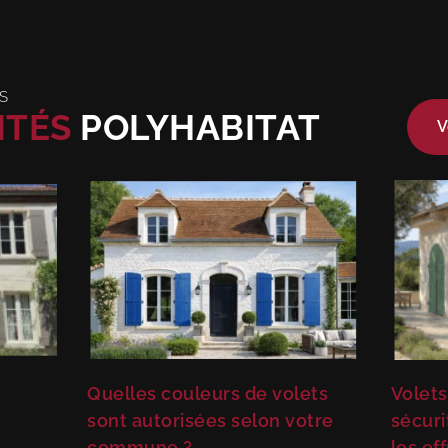
S
ITÉS
POLYHABITAT
V
Quelles couleurs de volets
Volets
sont autorisées selon votre
sécuri
commune ?
les ef