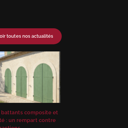
oir toutes nos actualités
 battants composite et
té : un rempart contre
fractions