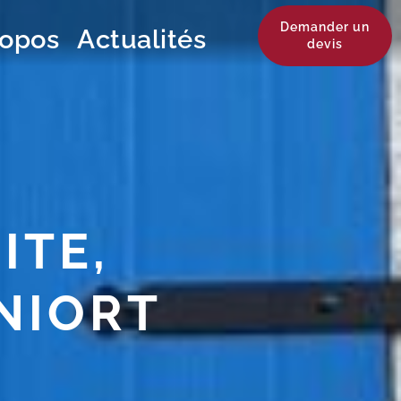
Demander un
ropos
Actualités
devis
ITE,
NIORT