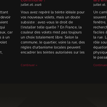
juillet 26, 2026
juillet 16
ttant
Vous avez repéré la teinte idéale pour
Un camb
 devoir
vos nouveaux volets, mais un doute
souvent
vient
subsiste : avez-vous le droit de
fenêtre,
qui
l’installer telle quelle ? En France, la
recherc
aux, car
couleur des volets n’est pas toujours
faciles 
s à un
un choix totalement libre. Selon la
la rue. 
volet
commune, le quartier, voire la rue, des
rôle so
règles d’urbanisme locales peuvent
équation
t,
encadrer les teintes autorisées sur les
physiqu
le passa
Continuer »
Continuer