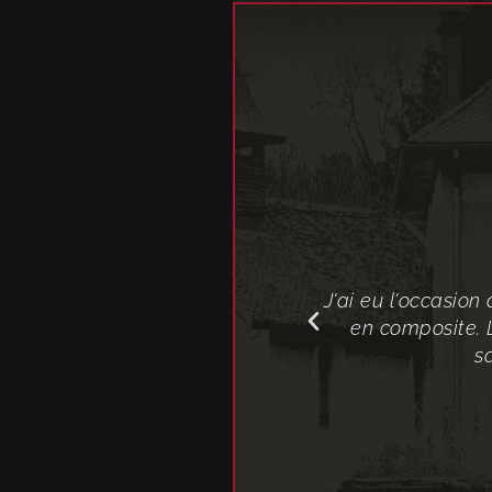
s bois persiennes Nous sommes
J'ai eu l'occasion 
olation e t en embellissement, et
en composite. L
commande polyhabitat
s