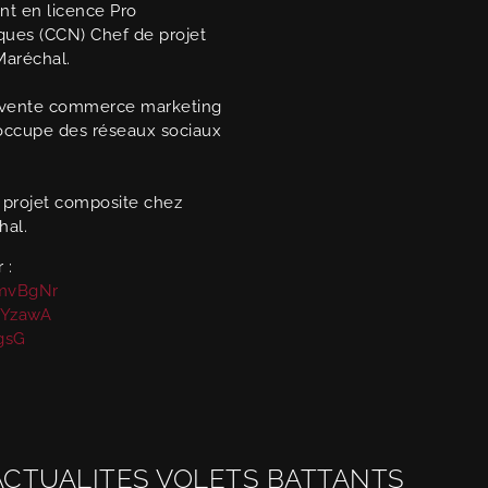
nt en licence Pro
ques (CCN) Chef de projet
Maréchal.
e vente commerce marketing
s’occupe des réseaux sociaux
e projet composite chez
hal.
 :
AmvBgNr
6YzawA
JgsG
ACTUALITES VOLETS BATTANTS