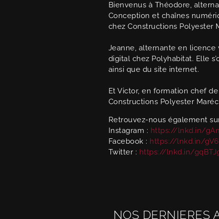
Bienvenus à Théodore, alterna
Conception et chaînes numéri
chez Constructions Polyester 
Jeanne, alternante en licenc
digital chez Polyhabitat. Elle 
ainsi que du site internet.
Et Victor, en formation chef d
Constructions Polyester Maréc
Retrouvez-nous également sur
Instagram :
https://lnkd.in/g
Facebook :
https://lnkd.in/gV
Twitter :
https://lnkd.in/gqBT
NOS DERNIERES 