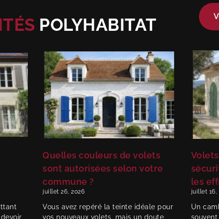
V
ITÉS
POLYHABITAT
Quelles couleurs de volets
Volets
sont autorisées selon votre
sécuri
commune ?
les ef
juillet 26, 2026
juillet 16
ttant
Vous avez repéré la teinte idéale pour
Un camb
 devoir
vos nouveaux volets, mais un doute
souvent