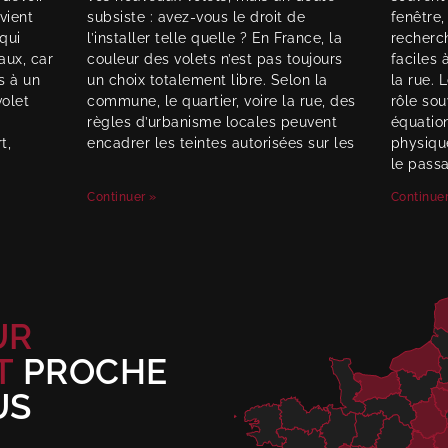
vient
subsiste : avez-vous le droit de
fenêtre,
qui
l’installer telle quelle ? En France, la
recherc
aux, car
couleur des volets n’est pas toujours
faciles 
s à un
un choix totalement libre. Selon la
la rue. 
volet
commune, le quartier, voire la rue, des
rôle so
règles d’urbanisme locales peuvent
équation
t,
encadrer les teintes autorisées sur les
physiqu
le passa
Continuer »
Continuer
UR
T
PROCHE
US