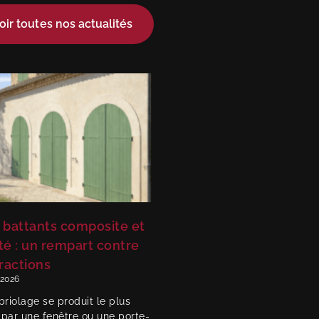
oir toutes nos actualités
 battants composite et
té : un rempart contre
fractions
, 2026
riolage se produit le plus
 par une fenêtre ou une porte-